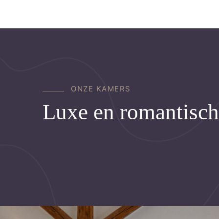
O
N
Z
E
K
A
M
E
R
S
Luxe en romantisch