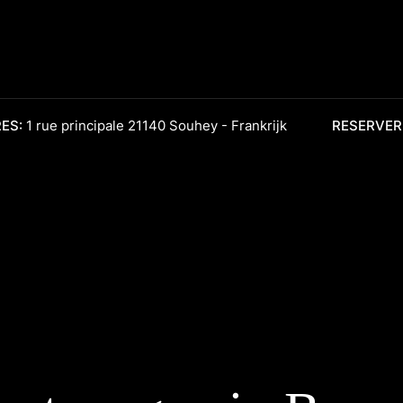
ES:
1 rue principale 21140 Souhey - Frankrijk
RESERVER
Adres van de gîte
Hoofdstraat 1
21140 Souhey
Bourgondië, Frankrijk
Beschikbaarheid:
Het hele jaar geopend
Bekijk onze reserveringskalender
loft
Reservering:
TARIEVEN EN OR
Om ons te bereiken:
+33771619156
&
+33672564976