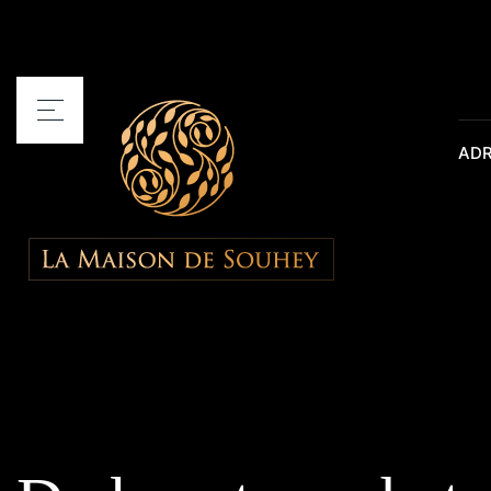
ADR
Home
Onze kamers
Receptieruimte
De loft en de mini
Activiteiten