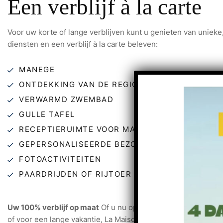
Een verblijf à la carte
Voor uw korte of lange verblijven kunt u genieten van unieke
diensten en een verblijf à la carte beleven:
MANEGE
ONTDEKKING VAN DE REGIO PER VLIEGTUIG
VERWARMD ZWEMBAD
GULLE TAFEL
RECEPTIERUIMTE VOOR MAXIMAAL 140 PERSO
GEPERSONALISEERDE BEZOEKEN
FOTOACTIVITEITEN
PAARDRIJDEN OF RIJTOER
Uw 100% verblijf op maat
Of u nu op doorreis bent voor een
of voor een lange vakantie, La Maison de Souhey nodigt u u