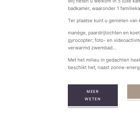
Wij heten u welkom in 5 luxe kam
badkamer, waaronder 1 familiek
Ter plaatse kunt u genieten van 
manège, paardrijtochten en koets
gyrocopter; foto- en videoactivit
verwarmd zwembad…
Met het milieu in gedachten he
beschikt het, naast zonne-energ
MEER
WETEN