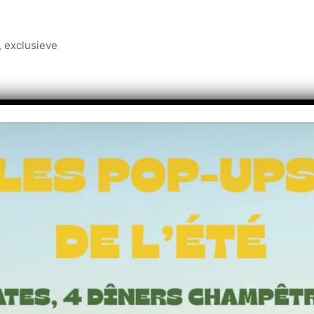
, exclusieve
NEN
 korte ontsnapping
it om een programma