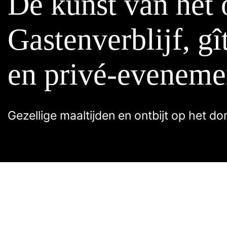
De kunst van het
De kunst van het
Contact
Réservation
Gastenverblijf, gî
Gastenverblijf, gî
en privé-eveneme
en privé-eveneme