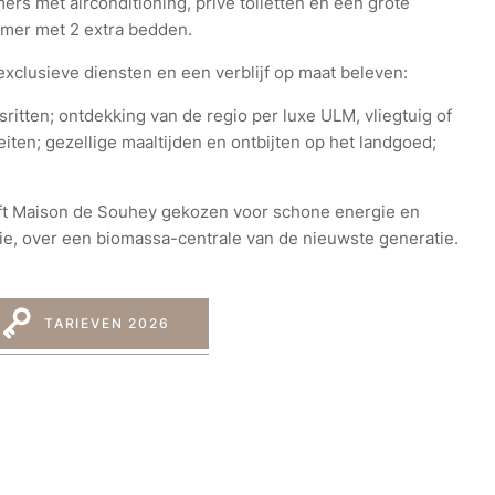
ers met airconditioning, privé toiletten en een grote
amer met 2 extra bedden.
exclusieve diensten en een verblijf op maat beleven:
ritten; ontdekking van de regio per luxe ULM, vliegtuig of
eiten; gezellige maaltijden en ontbijten op het landgoed;
eft Maison de Souhey gekozen voor schone energie en
ie, over een biomassa-centrale van de nieuwste generatie.
TARIEVEN 2026