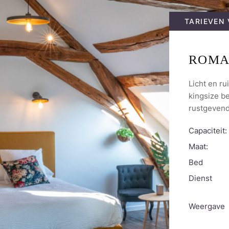
TARIEVEN
ROMA
Licht en r
kingsize b
rustgevend
Capaciteit:
Maat:
Bed
Dienst
Weergave