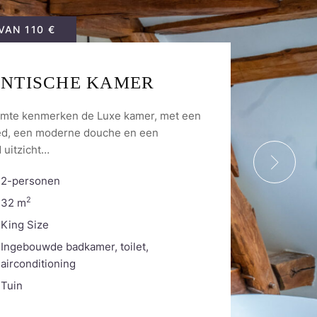
 VAN
110 €
NTISCHE KAMER
uimte kenmerken de Luxe kamer, met een
ed, een moderne douche en een
 uitzicht…
2-personen
2
32
m
King Size
Ingebouwde badkamer, toilet,
airconditioning
Tuin